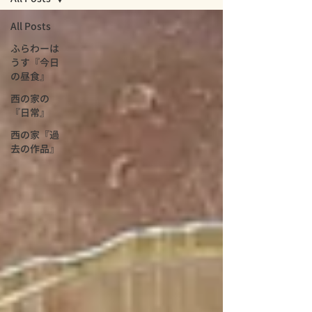
All Posts
ふらわーは
うす『今日
の昼食』
西の家の
『日常』
西の家『過
去の作品』