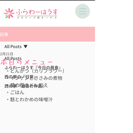
記事
All Posts
2月21日
All Posts
本日のメニュー
ふらわーはうす『今日の昼食』
・とんかつ（カリフラワー）
西の家の『日常』
・インゲンとささみの煮物
・菜の花のドレ和え
西の家『過去の作品』
・ごはん
・麩とわかめの味噌汁