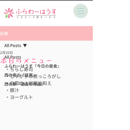
記事
All Posts
2月20日
All Posts
本日のメニュー
ふらわーはうす『今日の昼食』
・ちらし寿司
西の家の『日常』
・じゃが芋の煮っころがし
・白菜の山椒醤油和え
西の家『過去の作品』
・豚汁
・ヨーグルト