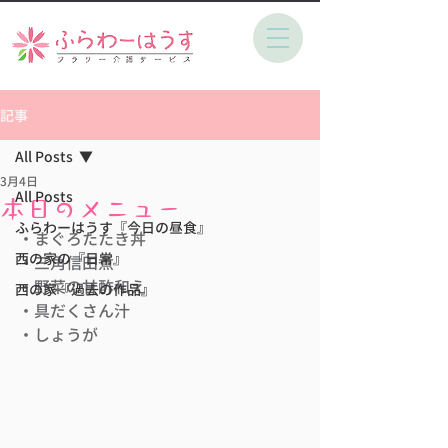
記事
All Posts
3月4日
All Posts
本日のメニュー
ふらわーはうす『今日の昼食』
・まぐろたたき丼
西の家の『日常』
・三角信田煮
・野菜の甘酢和え
西の家『過去の作品』
・具だくさん汁
・しょうが